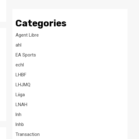
Categories
Agent Libre
ahl
EA Sports
echl
LHBF
LHJMQ
Liiga
LNAH
lnh
lnhb
Transaction